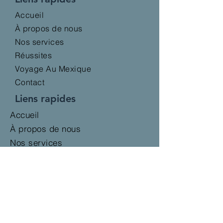
Accueil
À propos de nous
Nos services
Réussites
Voyage Au Mexique
Contact
Liens rapides
Accueil
À propos de nous
Nos services
Réussites
Voyage Au Mexique
Contact
Notre bureau
Avenida Yaxchilán, 29